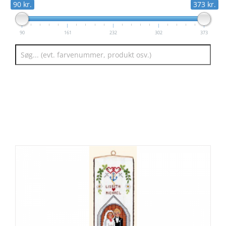
90 kr.
373 kr.
90
161
232
302
373