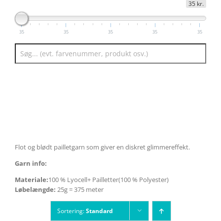
35 kr.
35
35
35
35
35
Flot og blødt pailletgarn som giver en diskret glimmereffekt.
Garn info:
Materiale:
100 % Lyocell+ Pailletter(100 % Polyester)
Løbelængde:
25g = 375 meter
Sortering:
Standard