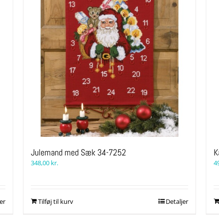
Julemand med Sæk 34-7252
K
348,00
kr.
4
er
Tilføj til kurv
Detaljer