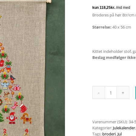
Broderes på hør 8tr/cm
Størrelse:
40 x 56 cm
Kittet indeholder stof, 
Beslag medfølger ikke
Adventstræet
34-
5268
antal
Varenummer (SKU):
34-
Kategorier:
Julekalender
Tags:
broderi
,
Jul