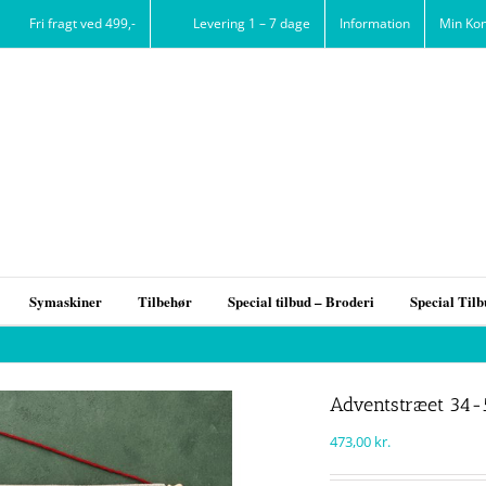
Fri fragt ved 499,-
Levering 1 – 7 dage
Information
Min Ko
Symaskiner
Tilbehør
Special tilbud – Broderi
Special Til
Adventstræet 34-
473,00
kr.