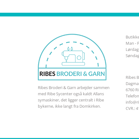
Butikke
Man - F
Lørdag:
Søndag
Ribes B
Dagmar
Ribes Broderi & Garn arbejder sammen
6760 R
med Ribe Sycenter også kaldt Allans
Telefo
symaskiner, det ligger centralt i Ribe
info@r
bykerne, ikke langt fra Domkirken.
CVR.: 