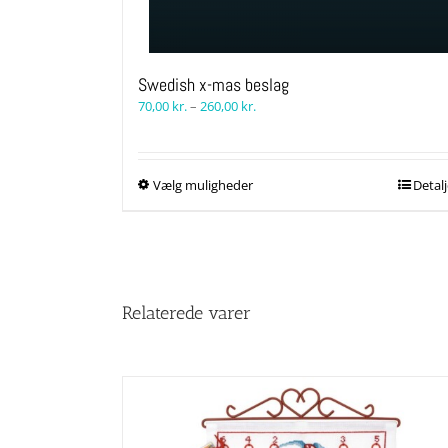
Swedish x-mas beslag
Prisinterval:
70,00
kr.
–
260,00
kr.
70,00 kr.
til
260,00 kr.
Dette
Vælg muligheder
Detalj
vare
har
flere
varianter.
Mulighederne
kan
Relaterede varer
vælges
på
varesiden