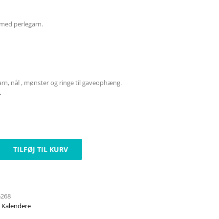
 med perlegarn.
garn, nål , mønster og ringe til gaveophæng.
.
TILFØJ TIL KURV
5268
,
Kalendere