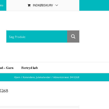
nto
INDKØBSKURV
bud – Garn
Fortryd køb
Hjem
Kalendere
Julekalender
Adventstræet 34-5268
5268