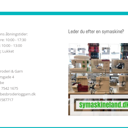
Leder du efter en symaskine?
ns åbningstider:
re: 10:00 - 17:30
 10:00 - 13:00
: Lukket
roderi & Garn
sgade 4
ibe
n 7542 1675
ibesbroderioggarn.dk
41587717