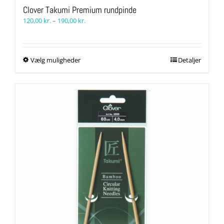
Clover Takumi Premium rundpinde
Prisinterval:
120,00
kr.
–
190,00
kr.
120,00 kr.
til
190,00 kr.
Dette
Vælg muligheder
Detaljer
vare
har
flere
varianter.
Mulighederne
kan
vælges
på
varesiden