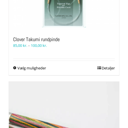
Clover Takumi rundpinde
Prisinterval:
85,00
kr.
–
100,00
kr.
85,00 kr.
til
100,00 kr.
Dette
Vælg muligheder
Detaljer
vare
har
flere
varianter.
Mulighederne
kan
vælges
på
varesiden