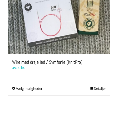
Wire med dreje led / Symfonie (KnitPro)
45,00
kr.
Dette
Vælg muligheder
Detaljer
vare
har
flere
varianter.
Mulighederne