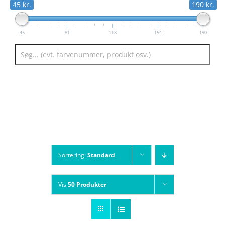
45 kr.
190 kr.
45
81
118
154
190
Sortering:
Standard
Vis
50 Produkter