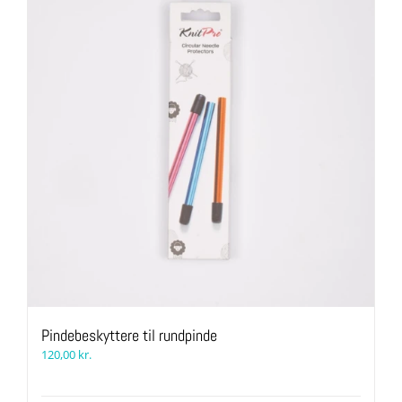
Mulighederne
kan
vælges
på
varesiden
Pindebeskyttere til rundpinde
120,00
kr.