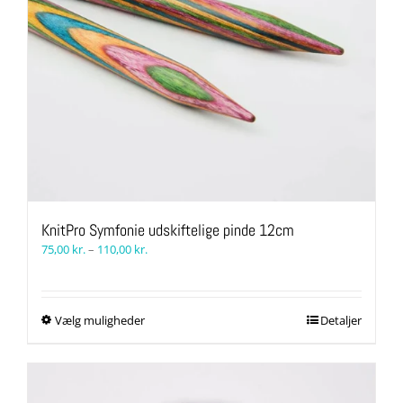
KnitPro Symfonie udskiftelige pinde 12cm
Prisinterval:
75,00
kr.
–
110,00
kr.
75,00 kr.
til
110,00 kr.
Dette
Vælg muligheder
Detaljer
vare
har
flere
varianter.