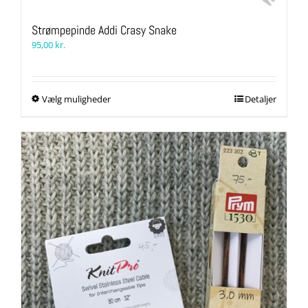
Strømpepinde Addi Crasy Snake
95,00
kr.
Dette
Vælg muligheder
Detaljer
vare
har
flere
varianter.
Mulighederne
kan
vælges
på
varesiden