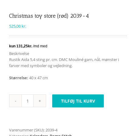
Christmas toy store (rød) 2039-4
525,00
kr.
Beskrivelse
Rustik Aida 5,4 sting pr. cm. DMC Mouliné garn, nål, mønster i
farver med symboler og vejledning.
Størrelse:
40 x 47 cm
TILFØJ TIL KURV
Christmas
toy
store
(rød)
2039-
Varenummer (SKU):
2039-4
4