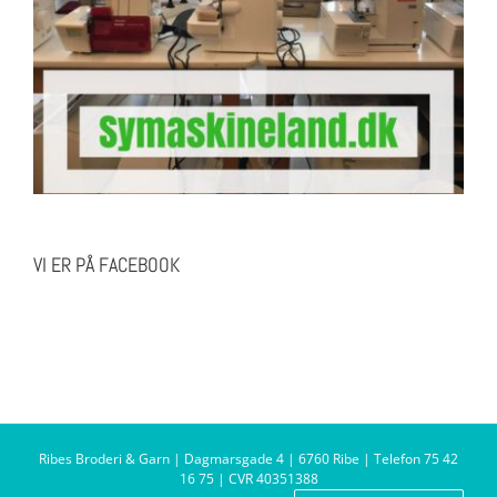
VI ER PÅ FACEBOOK
Ribes Broderi & Garn | Dagmarsgade 4 | 6760 Ribe | Telefon 75 42
16 75 | CVR 40351388