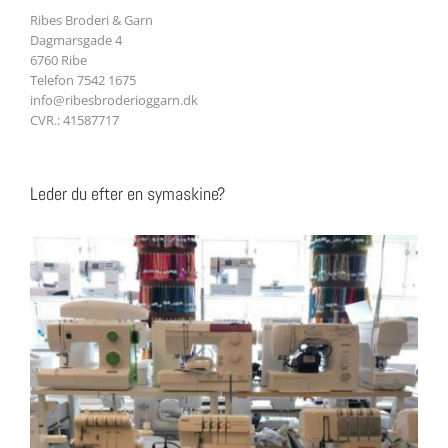
Ribes Broderi & Garn
Dagmarsgade 4
6760 Ribe
Telefon 7542 1675
info@ribesbroderioggarn.dk
CVR.: 41587717
Leder du efter en symaskine?