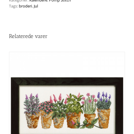
Kategorier:
Kalendere
,
Pomp Stitch
antal
Tags:
broderi
,
Jul
Relaterede varer