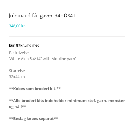
Julemand får gaver 34-0541
348,00
kr.
Beskrivelse
‘White Aida 5,4/14” with Mouline yarn’
Størrelse
32x44cm
**Købes som broderi kit.**
**Alle broderi kits indeholder minimum stof, garn, mønster
og nål!**
**Beslag købes separat**