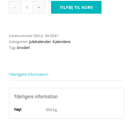
TILFØJ TIL KURV
Julemand
får
gaver
34-
0541
Varenummer (SKU):
34-0541
antal
Kategorier:
Julekalender
,
Kalendere
Tag:
broderi
Yderligere information
Yderligere information
Vægt
000 kg