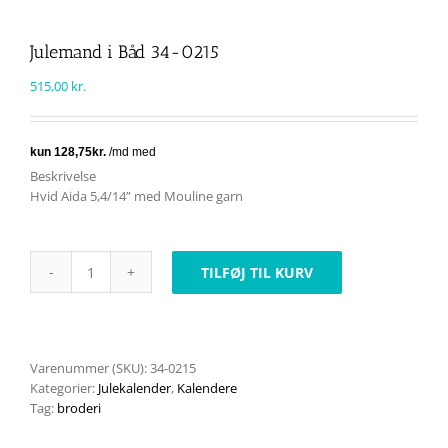
Julemand i Båd 34-0215
515,00
kr.
Beskrivelse
Hvid Aida 5,4/14” med Mouline garn
TILFØJ TIL KURV
Julemand
i
Båd
34-
0215
Varenummer (SKU):
34-0215
antal
Kategorier:
Julekalender
,
Kalendere
Tag:
broderi