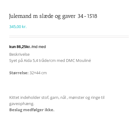
Julemand m slæde og gaver 34-1518
345,00
kr.
Beskrivelse
Syet på Aida 5,4 tråde/cm med DMC Mouliné
Størrelse:
32×44 cm
Kittet indeholder stof, garn, nål , mønster og ringe til
gaveophæng.
Beslag medfølger ikke.