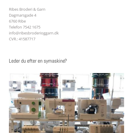
Ribes Broderi & Garn
Dagmarsgade 4
6760 Ribe
Telefon 7542 1675
info@ribesbroderioggarn.dk
CVR.: 41587717
Leder du efter en symaskine?