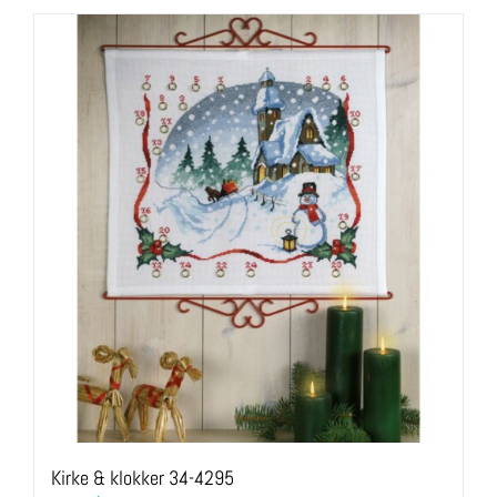
varesiden
Kirke & klokker 34-4295