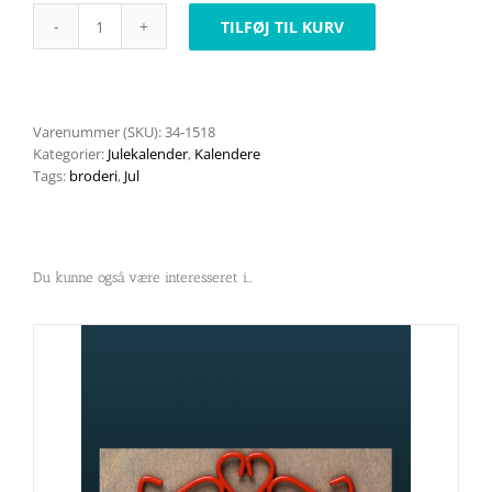
TILFØJ TIL KURV
Julemand
m
slæde
og
gaver
Varenummer (SKU):
34-1518
34-
Kategorier:
Julekalender
,
Kalendere
1518
Tags:
broderi
,
Jul
antal
Du kunne også være interesseret i…