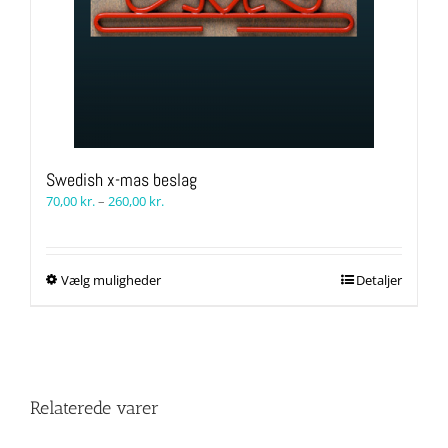
Swedish x-mas beslag
Prisinterval:
70,00
kr.
–
260,00
kr.
70,00 kr.
til
260,00 kr.
Dette
Vælg muligheder
Detaljer
vare
har
flere
varianter.
Mulighederne
kan
Relaterede varer
vælges
på