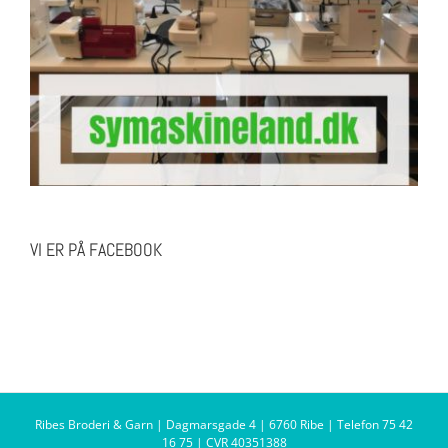
VI ER PÅ FACEBOOK
Ribes Broderi & Garn | Dagmarsgade 4 | 6760 Ribe | Telefon 75 42
16 75 | CVR 40351388