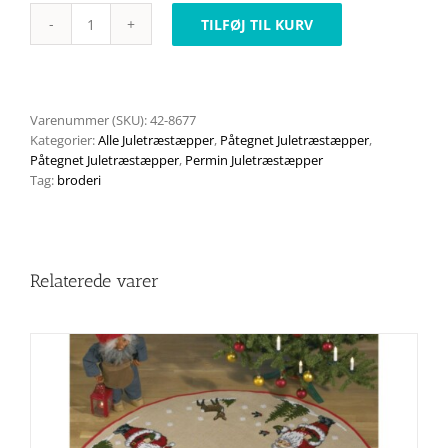
TILFØJ TIL KURV
Juletræstæppe
(påtegnet)
42-
8677
antal
Varenummer (SKU):
42-8677
Kategorier:
Alle Juletræstæpper
,
Påtegnet Juletræstæpper
,
Påtegnet Juletræstæpper
,
Permin Juletræstæpper
Tag:
broderi
Relaterede varer