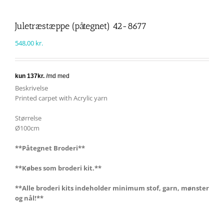
Juletræstæppe (påtegnet) 42-8677
548,00
kr.
Beskrivelse
Printed carpet with Acrylic yarn
Størrelse
Ø100cm
**Påtegnet Broderi**
**Købes som broderi kit.**
**Alle broderi kits indeholder minimum stof, garn, mønster
og nål!**