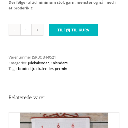
Der følger altid minimum stof, garn, mønster og nål med i
et broderikit!
TILFØJ TIL KURV
Paddehattehus
34-
9521
antal
Varenummer (SKU):
34-9521
Kategorier:
Julekalender
,
Kalendere
Tags:
broderi
,
Julekalender
,
permin
Relaterede varer