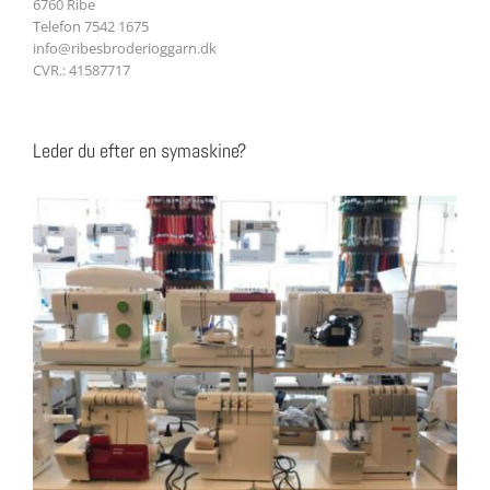
6760 Ribe
Telefon 7542 1675
info@ribesbroderioggarn.dk
CVR.: 41587717
Leder du efter en symaskine?