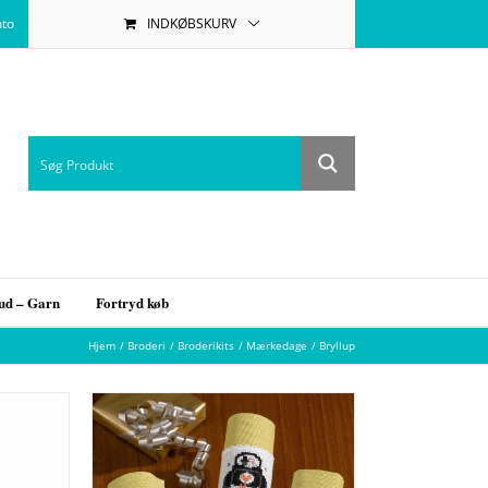
nto
INDKØBSKURV
bud – Garn
Fortryd køb
Hjem
Broderi
Broderikits
Mærkedage
Bryllup