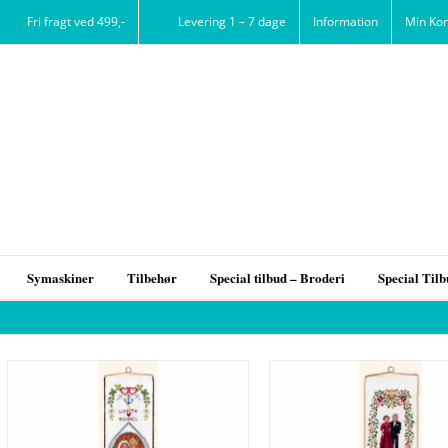
Fri fragt ved 499,-
Levering 1 – 7 dage
Information
Min Ko
Symaskiner
Tilbehør
Special tilbud – Broderi
Special Til