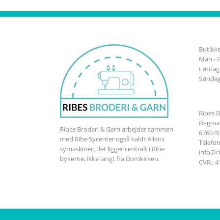
Butikke
Man - F
Lørdag:
Søndag
Ribes B
Dagmar
Ribes Broderi & Garn arbejder sammen
6760 R
med Ribe Sycenter også kaldt Allans
Telefo
symaskiner, det ligger centralt i Ribe
info@r
bykerne, ikke langt fra Domkirken.
CVR.: 