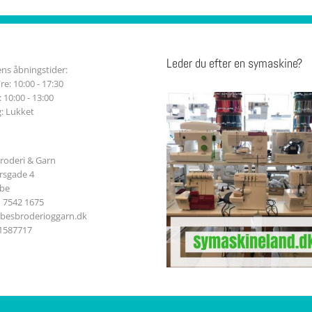
Leder du efter en symaskine?
ns åbningstider:
re: 10:00 - 17:30
 10:00 - 13:00
: Lukket
roderi & Garn
sgade 4
ibe
n 7542 1675
ibesbroderioggarn.dk
41587717