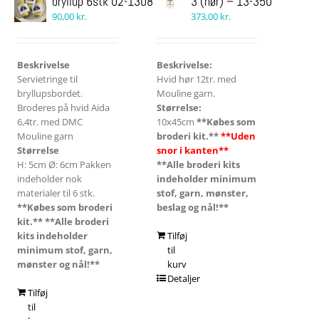
bryllup 6stk 02-1308
3 (hør) – 13-350
90,00
kr.
373,00
kr.
Beskrivelse
Beskrivelse:
Servietringe til
Hvid hør 12tr. med
bryllupsbordet.
Mouline garn.
Broderes på hvid Aida
Størrelse:
6,4tr. med DMC
10x45cm
**Købes som
Mouline garn
broderi kit.**
**Uden
Størrelse
snor i kanten**
H: 5cm Ø: 6cm Pakken
**Alle broderi kits
indeholder nok
indeholder minimum
materialer til 6 stk.
stof, garn, mønster,
**Købes som broderi
beslag og nål!**
kit.**
**Alle broderi
kits indeholder
Tilføj
minimum stof, garn,
til
mønster og nål!**
kurv
Detaljer
Tilføj
til