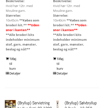
Beskrivelse:
Beskrivelse:
Hvid hør 12tr. med
Hvid hør 12tr. med
Mouline garn.
Mouline garn.
Størrelse:
Størrelse:
10x45cm
**Købes som
10x40cm
**Købes som
broderi kit.**
**Uden
broderi kit.**
**Uden
snor i kanten**
snor i kanten**
**Alle broderi kits
**Alle broderi kits
indeholder minimum
indeholder minimum
stof, garn, mønster,
stof, garn, mønster,
beslag og nål!**
beslag og nål!**
Tilføj
Tilføj
til
til
kurv
kurv
Detaljer
Detaljer
(Bryllup) Servietring
(Bryllup) Sølvbryllup