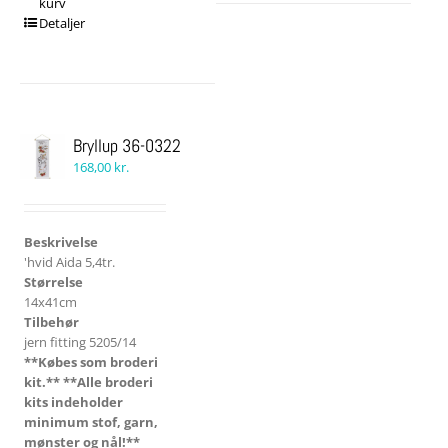
kurv
Detaljer
Bryllup 36-0322
168,00
kr.
Beskrivelse
'hvid Aida 5,4tr.
Størrelse
14x41cm
Tilbehør
jern fitting 5205/14
**Købes som broderi
kit.**
**Alle broderi
kits indeholder
minimum stof, garn,
mønster og nål!**