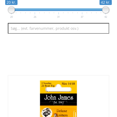
20 kr.
42 kr.
20
26
31
37
42