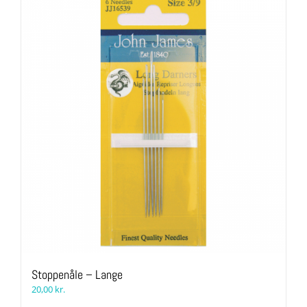
varianter.
Mulighederne
kan
vælges
på
varesiden
Stoppenåle – Lange
20,00
kr.