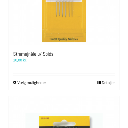
Stramajnåle u/ Spids
20,00
kr.
Dette
Vælg muligheder
Detaljer
vare
har
flere
varianter.
Mulighederne
kan
vælges