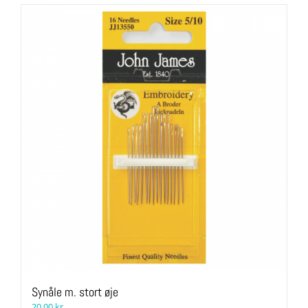
Synåle m. stort øje
20,00
kr.