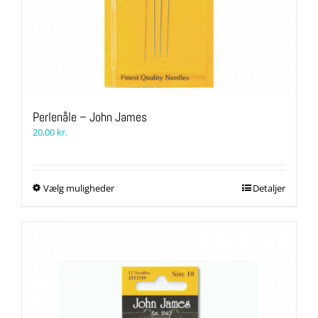
Perlenåle – John James
20,00
kr.
Dette
Vælg muligheder
Detaljer
vare
har
flere
varianter.
Mulighederne
kan
vælges
på
varesiden