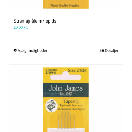
Stramajnåle m/ spids
20,00
kr.
Dette
Vælg muligheder
Detaljer
vare
har
flere
varianter.
Mulighederne
kan
vælges
på
varesiden