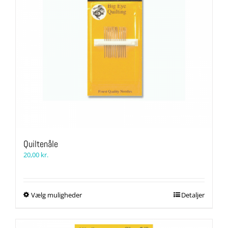
Quiltenåle
20,00
kr.
Dette
Vælg muligheder
Detaljer
vare
har
flere