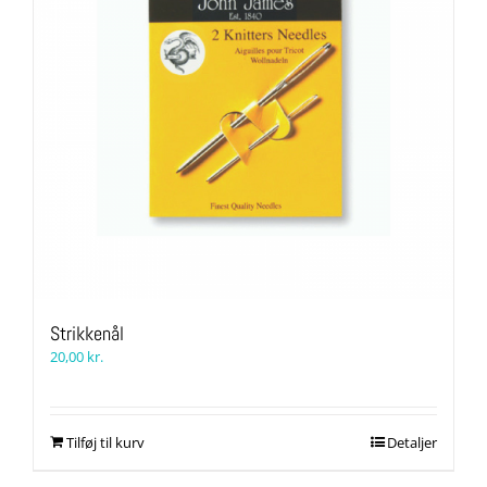
på
varesiden
Strikkenål
20,00
kr.
Tilføj til kurv
Detaljer