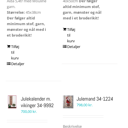
Aida 5,4tr med Mouline
40x50cm
Der følger
garn.
altid minimum stof,
Størrelse:
45x38cm
garn, mønster og nål
Der følger altid
med i et broderikit!
minimum stof, garn,
mønster og nål med i
Tilføj
et broderikit!
til
kurv
Tilføj
Detaljer
til
kurv
Detaljer
Julekalender m.
Julemand 34-1224
vikinger 34-9992
798,00
kr.
700,00
kr.
Beskrivelse