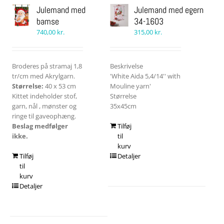
Julemand med
Julemand med egern
bamse
34-1603
740,00
kr.
315,00
kr.
Broderes på stramaj 1,8
Beskrivelse
tr/cm med Akrylgarn.
'White Aida 5,4/14'' with
Størrelse:
40 x 53 cm
Mouline yarn'
Kittet indeholder stof,
Størrelse
garn, nål , mønster og
35x45cm
ringe til gaveophæng.
Beslag medfølger
Tilføj
ikke.
til
kurv
Tilføj
Detaljer
til
kurv
Detaljer