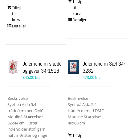
Tilføj
Tilføj
til
til
kurv
kurv
Detaljer
Detaljer
Julemand m slæde
Julemand m Sæl 34-
og gaver 34-1518
3282
345,00
kr.
473,00
kr.
Beskrivelse
Beskrivelse
Syet på Aida 5,4
Syet på Aida 5,4
tråde/cm med DMC
tråde/cm med DMC
Mouliné
Størrelse:
Mouliné Størrelse:
32x44 cm Kittet
40x60 cm
indeholder stof, garn,
nål , mønster og ringe
Tilføj