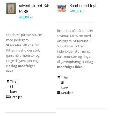
Adventstræet 34-
Bambi med fugl
5268
740,00
kr.
473,00
kr.
Broderes på håndmalet
Broderes på hør 8tr/cm
stramaj 1,8 tr/cm med
med perlegarn.
Akrylgarn.
Størrelse:
Størrelse:
40 x 56 cm
53 x 40 cm Kittet
Kittet indeholder stof,
indeholder stof, garn,
garn, nål , mønster og
nål , mønster og ringe
ringe til gaveophæng.
til gaveophæng.
Beslag
Beslag medfølger
medfølger ikke.
ikke.
Tilføj
Tilføj
til
til
kurv
kurv
Detaljer
Detaljer