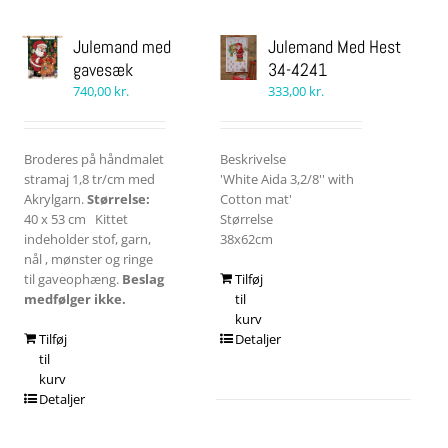
Julemand med
Julemand Med Hest
gavesæk
34-4241
740,00
kr.
333,00
kr.
Broderes på håndmalet
Beskrivelse
stramaj 1,8 tr/cm med
'White Aida 3,2/8'' with
Akrylgarn.
Størrelse:
Cotton mat'
40 x 53 cm Kittet
Størrelse
indeholder stof, garn,
38x62cm
nål , mønster og ringe
til gaveophæng.
Beslag
Tilføj
medfølger ikke.
til
kurv
Tilføj
Detaljer
til
kurv
Detaljer