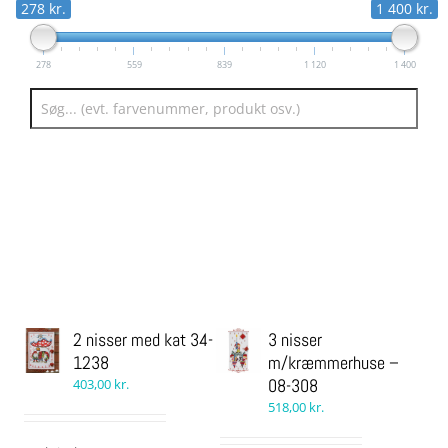
278 kr.
1 400 kr.
278
559
839
1 120
1 400
2 nisser med kat 34-
3 nisser
1238
m/kræmmerhuse –
08-308
403,00
kr.
518,00
kr.