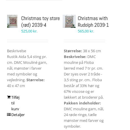
Christmas toy store
Christmas with
(rød) 2039-4
Rudolph 2039-1
525,00
kr.
565,00
kr.
Beskrivelse
Størrelse:
38 x 56 cm
Rustik Aida 5,4 sting pr.
Beskrivelse:
DMC
cm. DMC Mouliné garn,
mouline på Floba
nål, mønster i farver
lærred med 7 tr pr. cm.
med symboler og
Der syes over 2 tråde -
vejledning.
Størrelse:
3,5 sting pr. cm.. Floba
40 x 47 cm
består af 33% hør og
67% viscose og er
Tilføj
lækkert at broderer på.
til
Pakken indeholder:
kurv
DMC mouline garn, nål,
Detaljer
24 røde ringe, tælle
mønster med farver og
symboler.