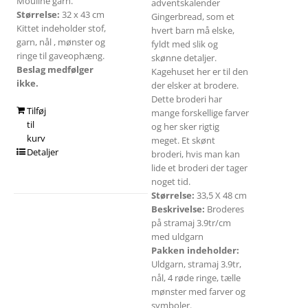
Mouliné garn.
adventskalender
Størrelse:
32 x 43 cm
Gingerbread, som et
Kittet indeholder stof,
hvert barn må elske,
garn, nål , mønster og
fyldt med slik og
ringe til gaveophæng.
skønne detaljer.
Beslag medfølger
Kagehuset her er til den
ikke.
der elsker at brodere.
Dette broderi har
Tilføj
mange forskellige farver
til
og her sker rigtig
kurv
meget. Et skønt
Detaljer
broderi, hvis man kan
lide et broderi der tager
noget tid.
Størrelse:
33,5 X 48 cm
Beskrivelse:
Broderes
på stramaj 3.9tr/cm
med uldgarn
Pakken indeholder:
Uldgarn, stramaj 3.9tr,
nål, 4 røde ringe, tælle
mønster med farver og
symboler.