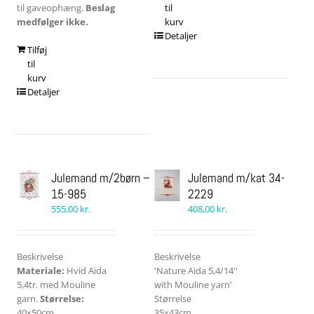
til gaveophæng.
Beslag
til
medfølger ikke.
kurv
Detaljer
Tilføj
til
kurv
Detaljer
Julemand m/2børn –
Julemand m/kat 34-
15-985
2229
555,00
kr.
408,00
kr.
Beskrivelse
Beskrivelse
Materiale:
Hvid Aida
'Nature Aida 5,4/14''
5,4tr. med Mouline
with Mouline yarn'
garn.
Størrelse:
Størrelse
40x50cm
35x43cm