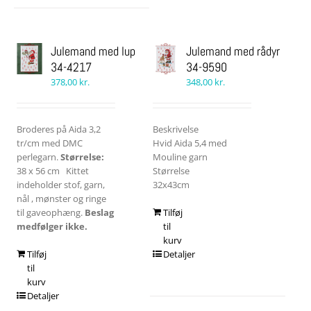
Julemand med lup
Julemand med rådyr
34-4217
34-9590
378,00
kr.
348,00
kr.
Broderes på Aida 3,2
Beskrivelse
tr/cm med DMC
Hvid Aida 5,4 med
perlegarn.
Størrelse:
Mouline garn
38 x 56 cm Kittet
Størrelse
indeholder stof, garn,
32x43cm
nål , mønster og ringe
til gaveophæng.
Beslag
Tilføj
medfølger ikke.
til
kurv
Tilføj
Detaljer
til
kurv
Detaljer