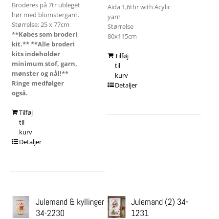
Broderes på 7tr ubleget
Aida 1,6thr with Acylic
hør med blomstergarn.
yarn
Størrelse: 25 x 77cm
Størrelse
**Købes som broderi
80x115cm
kit.**
**Alle broderi
kits indeholder
Tilføj
minimum stof, garn,
til
mønster og nål!**
kurv
Ringe medfølger
Detaljer
også.
Tilføj
til
kurv
Detaljer
Julemand & kyllinger
Julemand (2) 34-
34-2230
1231