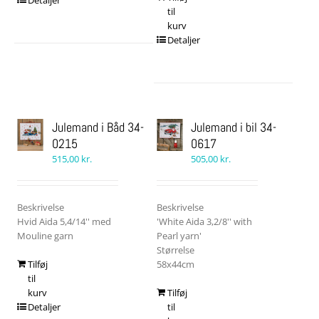
Detaljer
til
kurv
Detaljer
Julemand i Båd 34-
Julemand i bil 34-
0215
0617
515,00
kr.
505,00
kr.
Beskrivelse
Beskrivelse
Hvid Aida 5,4/14'' med
'White Aida 3,2/8'' with
Mouline garn
Pearl yarn'
Størrelse
Tilføj
58x44cm
til
kurv
Tilføj
Detaljer
til