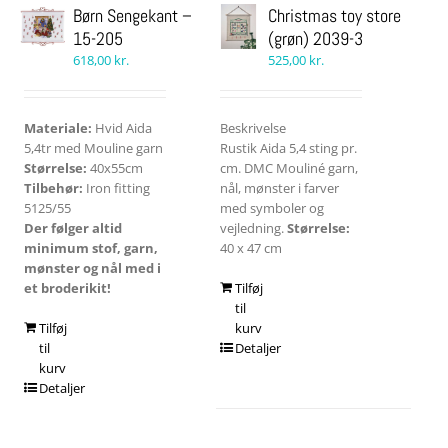
Børn Sengekant –
Christmas toy store
15-205
(grøn) 2039-3
618,00
kr.
525,00
kr.
Materiale:
Hvid Aida
Beskrivelse
5,4tr med Mouline garn
Rustik Aida 5,4 sting pr.
Størrelse:
40x55cm
cm. DMC Mouliné garn,
Tilbehør:
Iron fitting
nål, mønster i farver
5125/55
med symboler og
Der følger altid
vejledning.
Størrelse:
minimum stof, garn,
40 x 47 cm
mønster og nål med i
et broderikit!
Tilføj
til
Tilføj
kurv
til
Detaljer
kurv
Detaljer