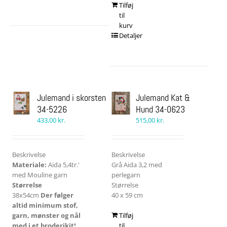
Tilføj
til
kurv
Detaljer
Julemand i skorsten
Julemand Kat &
34-5226
Hund 34-0623
433,00
kr.
515,00
kr.
Beskrivelse
Beskrivelse
Materiale:
Aida 5,4tr.'
Grå Aida 3,2 med
med Mouline garn
perlegarn
Størrelse
Størrelse
38x54cm
Der følger
40 x 59 cm
altid minimum stof,
garn, mønster og nål
Tilføj
med i et broderikit!
til