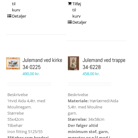
til
Tilføj
kurv
til
Detaljer
kurv
Detaljer
Julemand ved kirke
Julemand ved trappe
34-0225
34-6228
490,00
kr.
458,00
kr.
Beskrivelse
Beskrivelse
'Hvid Aida 4,4tr. med
Materiale:
Hørlærred/Aida
Moulinegarn.
5,4tr. med Mouline
Størrelse
garn.
55x42cm
Størrelse:
34x58cm
Tilbehør
Der følger altid
Iron fitting 5125/55
minimum stof, garn,
**Købes som broderi
mønster og nål med i