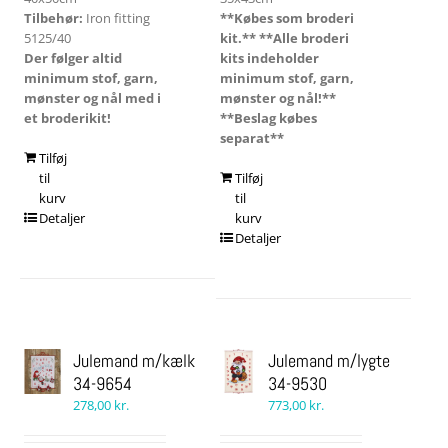
Tilbehør:
Iron fitting
**Købes som broderi
5125/40
kit.**
**Alle broderi
Der følger altid
kits indeholder
minimum stof, garn,
minimum stof, garn,
mønster og nål med i
mønster og nål!**
et broderikit!
**Beslag købes
separat**
Tilføj
til
Tilføj
kurv
til
Detaljer
kurv
Detaljer
Julemand m/kælk
Julemand m/lygte
34-9654
34-9530
278,00
kr.
773,00
kr.