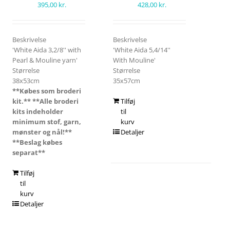
395,00
kr.
428,00
kr.
Beskrivelse
Beskrivelse
'White Aida 3,2/8'' with
'White Aida 5,4/14''
Pearl & Mouline yarn'
With Mouline'
Størrelse
Størrelse
38x53cm
35x57cm
**Købes som broderi
kit.**
**Alle broderi
Tilføj
kits indeholder
til
minimum stof, garn,
kurv
mønster og nål!**
Detaljer
**Beslag købes
separat**
Tilføj
til
kurv
Detaljer