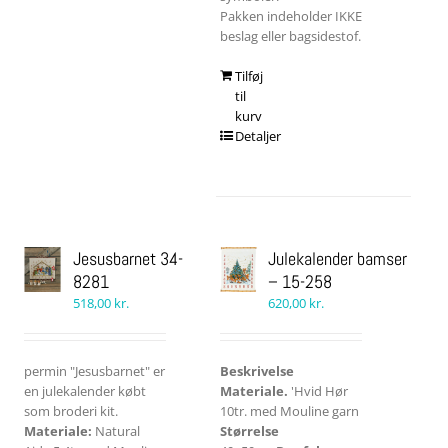
Pakken indeholder IKKE
beslag eller bagsidestof.
Tilføj
til
kurv
Detaljer
Jesusbarnet 34-
Julekalender bamser
8281
– 15-258
518,00
kr.
620,00
kr.
permin "Jesusbarnet" er
Beskrivelse
en julekalender købt
Materiale.
'Hvid Hør
som broderi kit.
10tr. med Mouline garn
Materiale:
Natural
Størrelse