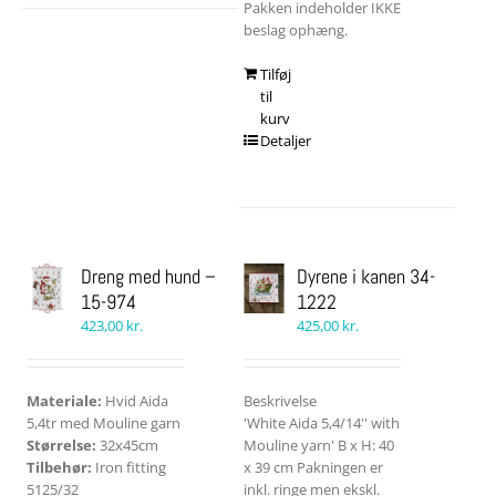
Pakken indeholder IKKE
beslag ophæng.
Tilføj
til
kurv
Detaljer
Dreng med hund –
Dyrene i kanen 34-
15-974
1222
423,00
kr.
425,00
kr.
Materiale:
Hvid Aida
Beskrivelse
5,4tr med Mouline garn
'White Aida 5,4/14'' with
Størrelse:
32x45cm
Mouline yarn' B x H: 40
Tilbehør:
Iron fitting
x 39 cm Pakningen er
5125/32
inkl. ringe men ekskl.