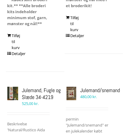
kit.**
**Alle broderi
et broderikit!
kits indeholder
minimum stof, garn,
Tilføj
mønster og nål!**
til
kurv
Tilføj
Detaljer
til
kurv
Detaljer
Julemand, Fugle og
Julemand/snemand
Slæde 34-4219
480,00
kr.
525,00
kr.
permin
Beskrivelse
"Julemand/snemand" er
'Natural/Rustico Aida
en julekalender købt