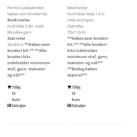
Permin julekalender
Beskrivelse
købes som broderi kit.
Hvid Maxi Aida 1,6 tr.
Beskrivelse
med acryl garn.
hvid Aida 5,4tr. med
Størrelse
Mouline garn
75x112cm
Størrelse
**Købes som broderi
32x43cm
**Købes som
kit.**
**Alle broderi
broderi kit.**
**Alle
kits indeholder
broderi kits
minimum stof, garn,
indeholder minimum
mønster og nål!**
stof, garn, mønster
**Beslag købes
og nål!**
separat**
Tilføj
Tilføj
til
til
kurv
kurv
Detaljer
Detaljer