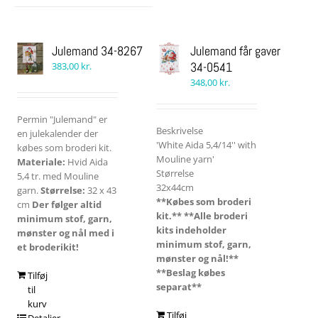
Julemand 34-8267
Julemand får gaver
34-0541
383,00
kr.
348,00
kr.
Permin "Julemand" er
Beskrivelse
en julekalender der
'White Aida 5,4/14'' with
købes som broderi kit.
Mouline yarn'
Materiale:
Hvid Aida
Størrelse
5,4 tr. med Mouline
32x44cm
garn.
Størrelse:
32 x 43
**Købes som broderi
cm
Der følger altid
kit.**
**Alle broderi
minimum stof, garn,
kits indeholder
mønster og nål med i
minimum stof, garn,
et broderikit!
mønster og nål!**
**Beslag købes
Tilføj
separat**
til
kurv
Tilføj