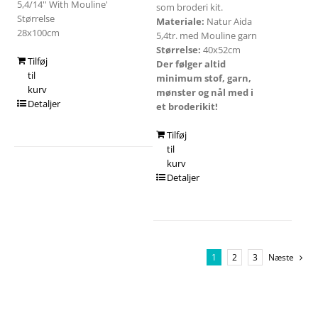
5,4/14'' With Mouline'
som broderi kit.
Størrelse
Materiale:
Natur Aida
28x100cm
5,4tr. med Mouline garn
Størrelse:
40x52cm
Tilføj
Der følger altid
til
minimum stof, garn,
kurv
mønster og nål med i
Detaljer
et broderikit!
Tilføj
til
kurv
Detaljer
1
2
3
Næste