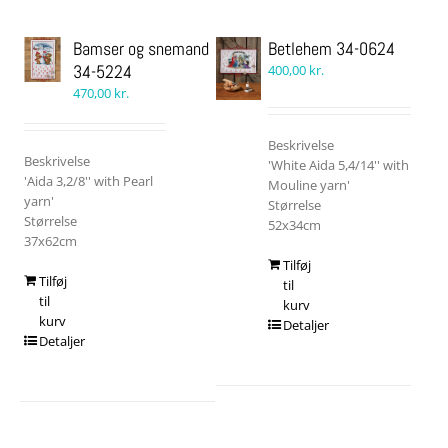
Bamser og snemand
Betlehem 34-0624
34-5224
400,00
kr.
470,00
kr.
Beskrivelse
Beskrivelse
'White Aida 5,4/14'' with
'Aida 3,2/8'' with Pearl
Mouline yarn'
yarn'
Størrelse
Størrelse
52x34cm
37x62cm
Tilføj
Tilføj
til
til
kurv
kurv
Detaljer
Detaljer