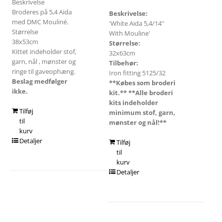
Beskrivelse
Broderes på 5,4 Aida
Beskrivelse:
med DMC Mouliné.
'White Aida 5,4/14''
Størrelse
With Mouline'
38x53cm
Størrelse:
Kittet indeholder stof,
32x63cm
garn, nål , mønster og
Tilbehør:
ringe til gaveophæng.
Iron fitting 5125/32
Beslag medfølger
**Købes som broderi
ikke.
kit.**
**Alle broderi
kits indeholder
Tilføj
minimum stof, garn,
til
mønster og nål!**
kurv
Detaljer
Tilføj
til
kurv
Detaljer