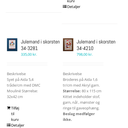
kurv
Detaljer
Julemand i skorsten
Julemand i skorsten
34-3281
34-4210
335,00
kr.
798,00
kr.
Beskrivelse
Beskrivelse
Syet på Aida 5,4
Broderes på Aida 1,6
tråde/cm med DMC
tr/cm med Akryl garn.
Mouliné Størrelse:
Størrelse:
80 x 115 cm
32x42 cm
Kittet indeholder stof,
garn, nål , mønster og
Tilføj
ringe til gaveophæng.
til
Beslag medfølger
kurv
ikke.
Detaljer