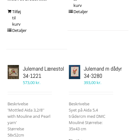
kurv
Tilføj
Detaljer
til
kurv
Detaljer
Julemand Lænestol
Julemand m dådyr
34-1221
34-3280
573,00
kr.
393,00
kr.
Beskrivelse
Beskrivelse
'Mottled Aida 3,2/8''
Syet på Aida 5,4
with Mouline and Pearl
tråde/cm med DMC
yarn'
Mouliné Størrelse:
Størrelse
35x43 cm
58x52cm