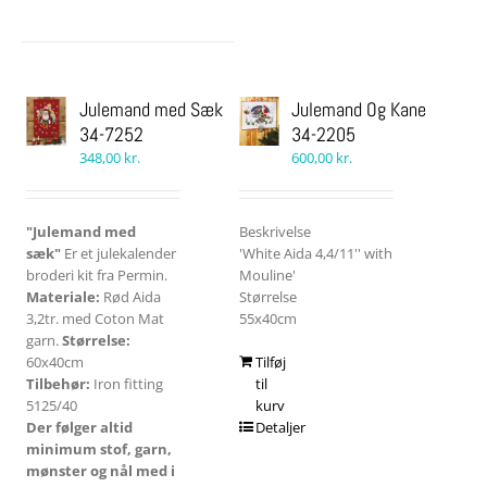
Julemand med Sæk
Julemand Og Kane
34-7252
34-2205
348,00
kr.
600,00
kr.
"Julemand med
Beskrivelse
sæk"
Er et julekalender
'White Aida 4,4/11'' with
broderi kit fra Permin.
Mouline'
Materiale:
Rød Aida
Størrelse
3,2tr. med Coton Mat
55x40cm
garn.
Størrelse:
60x40cm
Tilføj
Tilbehør:
Iron fitting
til
5125/40
kurv
Der følger altid
Detaljer
minimum stof, garn,
mønster og nål med i