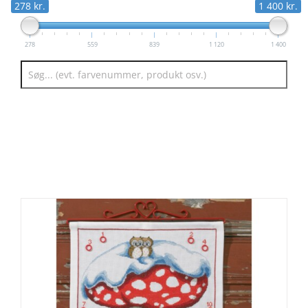
278 kr.
1 400 kr.
278
559
839
1 120
1 400